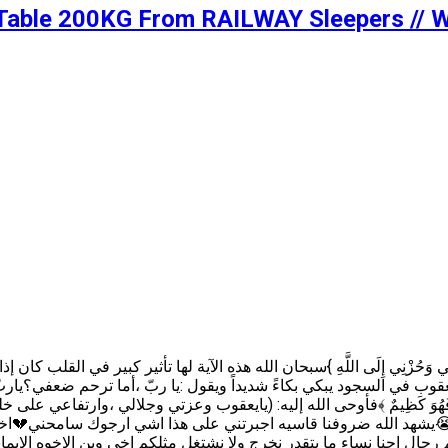
nd Table 200KG From RAILWAY Sleepers //
 كان سيدنا يعقوب في السجود يبكي بكاءً شديداً ويقول :يا ربّ ،أما ترحم ضعفي؟ي
حُزْنِ فَهُوَ كَظِيمٌ ﴾فأوحى الله إليه: (يايعقوب وعزتي وجلالي ،وارتفاعي ع
ا تَعْلَمُونَ﴾ مناشدة 😭يشهد الله ضروفنا قاسيه اجبرتني على هذا اشي ارجوك 
جال احنا نساء ما بتقدر نخرج ولا نشتغل مثلكم اخي وين الاخوه الايمان