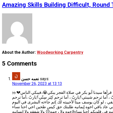
Amazing Skills Building Difficult, Rou
About the Author:
Woodworking Carpentry
5 Comments
نعمه حسن
says:
November 26, 2023 at 13:13
﴿إِنَّمَا أَشْكُو بَثِّي وَحُزْنِي إِلَى اللَّهِ }رسالتي الئ كل مسلم ﴿إِنَّمَا أَشْكُو بَثِّي وَحُزْنِي إِلَى اللَّهِ }سبحان الله هذه الآية لها تأثير كبير في القلب كان إذا قرأها سيدنا أبو بكر في صلاة الفجر يبكي😭،فيبكي الناس💔.﴿
اربّ ، أما ترحم شيبتي؟ياربّ ، أما ترحم كِبَر سِنّي؟ياربّ ،أما ترحم
لى خلقي ، لو كان يوسف ميتاً لأحييته لك )ثم جاءته البشرى في اليوم
سامحني💔اخي عاد باقي اخوه إيمانيه طلبتك حق كيس طحين اخي احنا نساء
يه في قلوبكم احنا نساءلاخوه ولا رحمه😥 ولا شفقه ولا انسانيه