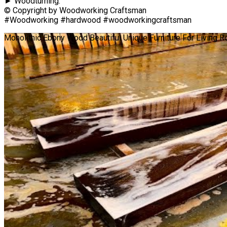
► Woodturning:
© Copyright by Woodworking Craftsman
#Woodworking #hardwood #woodworkingcraftsman
Monolithic Ebony Wood Beautiful Unique Furniture For Living