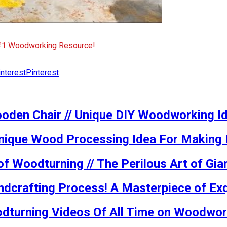
 #1 Woodworking Resource!
Pinterest
oden Chair // Unique DIY Woodworking 
nique Wood Processing Idea For Making D
f Woodturning // The Perilous Art of Gi
ndcrafting Process! A Masterpiece of Ex
dturning Videos Of All Time on Woodwor