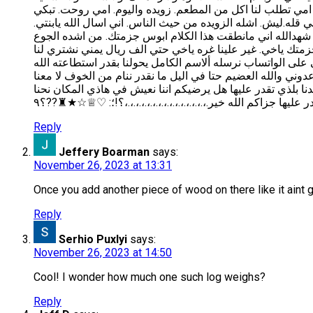
 امي تطلب لنا اكل من المطعم. زويده واليوم. امي روحت. تبكي
بني قله.ليش. اشله الزويده من حيث الناس. اني اسال الله يابنتي
. شهدالله اني مانطقت هذا الكلام ابوس جزمتك. من اشده الجوع
متك ياخي. غير علينا غره ياخي حتي الف ريال يمني نشتري لنا
ماء ياخي هاذا رقمي واتساب 00967715786823الذي يقدر يساعدنا يراسلني على الواتساب نرسله ألاسم الكامل يحولنا بقدر استطاعته الله
ني والله العضيم حتا في اليل ما نقدر ننام من الخوف لا معنا
دنا بلذي تقدر عليها هل يرضيكم اننا نعيش في هاذي المكان نحنا
يها جزاكم الله خير.،.،.،.،.،.،.،.،.،.،.،.،.،.،.،؟!؛: ♡♕☆★♜??؟٩
Reply
Jeffery Boarman
says:
November 26, 2023 at 13:31
Once you add another piece of wood on there like it aint g
Reply
Serhio Puxlyi
says:
November 26, 2023 at 14:50
Cool! I wonder how much one such log weighs?
Reply