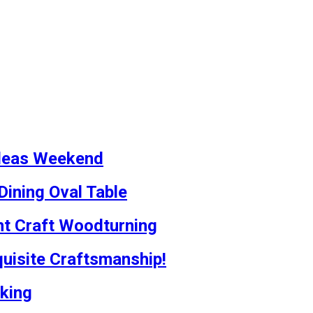
Ideas Weekend
ining Oval Table
ant Craft Woodturning
quisite Craftsmanship!
king