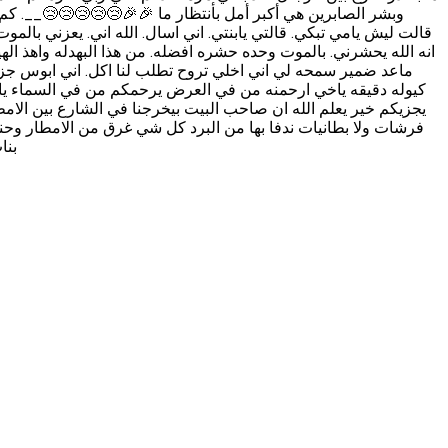
وبشر الصابرين هي أكبر أمل بأنتظار ما 🎉🎉😢😢😢😢😢__. كم. 
قالت ليش يامي تبكي. قالتي يابنتي. اني اسال. الله اني. يعزني بالمو.
انه الله يحشرني. بالموت وحده حشره افضله. من هذا البهدله واهذ ال
ماعد ضمير سمحه لي اني اخلي تروح تطلب لنا اكل. اني ابوس جزمت
يجزيكم خير يعلم الله ان صاحب البيت بيخرجنا في الشارع بين الامط
فرشات ولا بطانيات ندفا بها من البرد كل شي غرق من الامطار وحنا ل
بنا