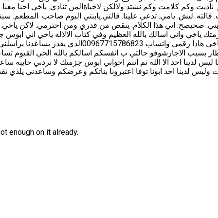
ناديت وكم كلامت وكم نشتد ولالكن لاحياةالمن تنادي. ياخي احنا معنا.
ت. قالته. ليش. يامي. تدعي علينا. قالتي.يابنتي اليوم صاحب. المطعم. س
هيني. صحيصح. اني هذا الكلام. ينقص من قدري ومن احترمي. لاكن ياخي
ك ياخي واني اسالك بالله العظيم وفي كتاب الالاله ياخي اني ابوس جز
كيوله دقيقه ياخي ارحمنه من في العرض يرحمكم من في الس
ار بسبب الاجارشوفو حالتي ب انفسكم اسالكم بالله الحي القيوم تساعدو
يس لدينا احد الا الله ثم انتم اخواني ابوس جزمتك لا تردني خايبه ساع
ت وليس لدينا احد ابونا توفا اعتبرونا بناتكم وعرضكم وساعدني يلذي تقدر عل
ot enough on it already.