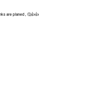
anks are planed , 🤔👍👍