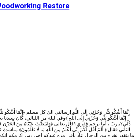
 Woodworking Restore
إِنَّمَا أَشْكُو بَثِّي وَحُزْنِي إِلَى اللَّهِ ﴾وفي ليلة من الليالي،
ذُلّي؟ياربّ ، أما ترحم فقري؟قال تعالى ﴿وَابْيَضَّتْ عَيْنَاهُ مِنَ الْ
الثاني فقال:﴿ أَلَمْ أَقُل لَّكُمْ إِنِّي أَعْلَمُ مِنَ اللَّهِ مَا لَ
ما بتقدر نخرج بين الرجال عاد باقي مره عندكم اخي ربي اكرمكم انكم ر